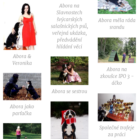
Abora na
Slavnostech
švýcarských
Abora měla ráda
salašnických psů,
srandu
veřejná ukázka,
předvádění
hlídání věci
Abora &
Veronika
Abora na
zkoušce IPO 3 -
áčko
Abora se sestrou
Abora jako
parťačka
Společné trofeje
za práci