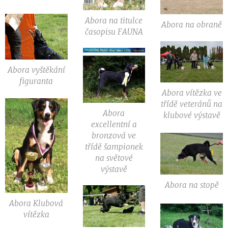
Abora na titulce
Abora na obraně
časopisu FAUNA
Abora vyštěkání
figuranta
Abora vítězka ve
třídě veteránů na
Abora
klubové výstavě
excellentní a
bronzová ve
třídě šampionek
na světové
výstavě
Abora na stopě
Abora Klubová
vítězka