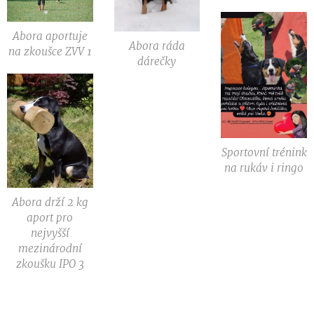
Abora aportuje
Abora ráda
na zkoušce ZVV 1
dárečky
Sportovní trénink
na rukáv i ringo
Abora drží 2 kg
aport pro
nejvyšší
mezinárodní
zkoušku IPO 3