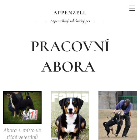
APPENZELL
Appenzellský salašnický pes
PRACOVNÍ
ABORA
Abora 1. místo ve
třídě veteránů