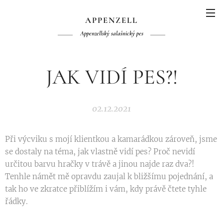
APPENZELL
Appenzellský salašnický pes
JAK VIDÍ PES?!
02.12.2021
Při výcviku s mojí klientkou a kamarádkou zároveň, jsme
se dostaly na téma, jak vlastně vidí pes? Proč nevidí
určitou barvu hračky v trávě a jinou najde raz dva?!
Tenhle námět mě opravdu zaujal k bližšímu pojednání, a
tak ho ve zkratce přiblížím i vám, kdy právě čtete tyhle
řádky.