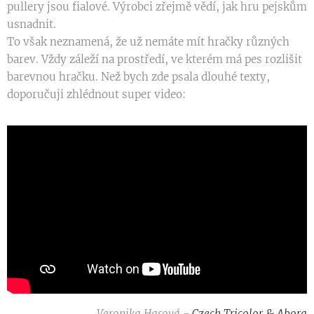
pullery jsou fialové. Výrobci zřejmě vědí, jak hru pejskům
usnadnit.
To však neznamená, že už nemáte mít hračky různých
barev. Vždy záleží na prostředí, ve kterém má pes rozlišit
barevnou hračku. Než bych zde psala dlouhé texty,
doporučuji zhlédnout super video:
Veronika Hasová -
Czech Tricolor & Abora