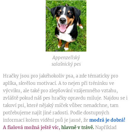
Appenzellský
salašnický pes
Hračky jsou pro jakéhokoliv psa, a zde tématicky pro
aplíka, skvělou motivací. A to nejen při tréninku ve
výcviku, ale také pro zlepšování vzájemného vztahu,
zvláště pokud náš pes hračky opravdu miluje. Najdou se i
takoví psi, které nějaký míček vůbec nenadchne, tam
potřebujeme najít jiné radosti. Podle dostupných
informací kolem vidění psů je jasné, že
modrá je dobrá!
A fialová možná ještě víc,
hlavně v trávě.
Například